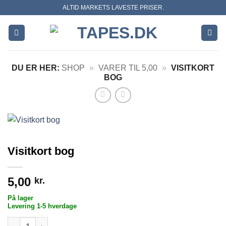
Skip
ALTID MARKETS LAVESTE PRISER.
to
content
DU ER HER:
SHOP
»
VARER TIL 5,00
»
VISITKORT
BOG
Visitkort bog
5,00
kr.
På lager
Levering 1-5 hverdage
Visitkort bog antal