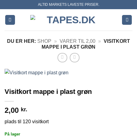
Skip
ALTID MARKETS LAVESTE PRISER.
to
content
DU ER HER:
SHOP
»
VARER TIL 2,00
»
VISITKORT
MAPPE I PLAST GRØN
Visitkort mappe i plast grøn
2,00
kr.
plads til 120 visitkort
På lager