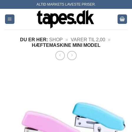
Skip
ALTID MARKETS LAVESTE PRISER.
to
content
DU ER HER:
SHOP
»
VARER TIL 2,00
»
HÆFTEMASKINE MINI MODEL