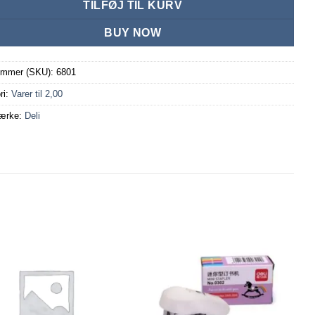
TILFØJ TIL KURV
BUY NOW
ummer (SKU):
6801
ri:
Varer til 2,00
ærke:
Deli