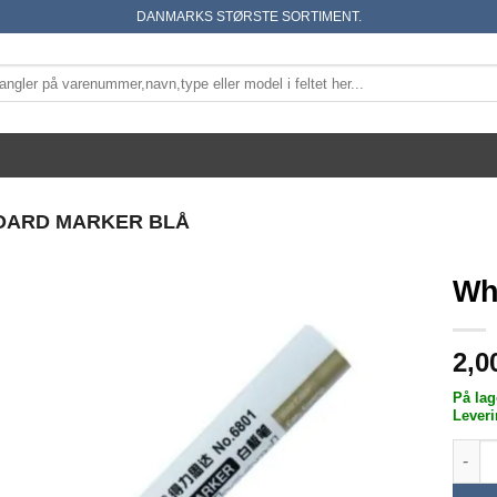
DANMARKS STØRSTE SORTIMENT.
OARD MARKER BLÅ
Wh
2,0
På lag
Leveri
White