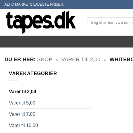
Skip
ALTID MARKETS LAVESTE PRISER.
to
content
Søg
efter:
DU ER HER:
SHOP
»
VARER TIL 2,00
»
WHITEB
VAREKATEGORIER
Varer til 2,00
Varer til 5,00
Varer til 7,00
Varer til 10,00