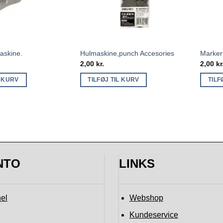
maskine.
Hulmaskine,punch Accesories
Marker
2,00
kr.
2,00
kr
L KURV
TILFØJ TIL KURV
TILF
NTO
LINKS
el
Webshop
Kundeservice