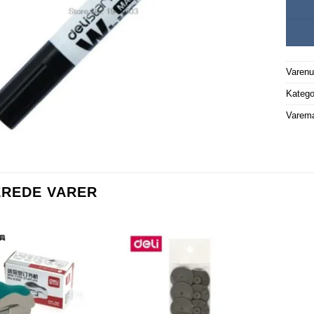
Varen
Katego
Varem
EREDE VARER