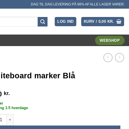
DAG TIL DAG LEVERING PÅ 98% AF ALLE LAGER VARER.
LOG IND
KURV /
0,00
KR.
WEBSHOP
iteboard marker Blå
0
kr.
er
ng 1-5 hverdage
board marker Blå antal