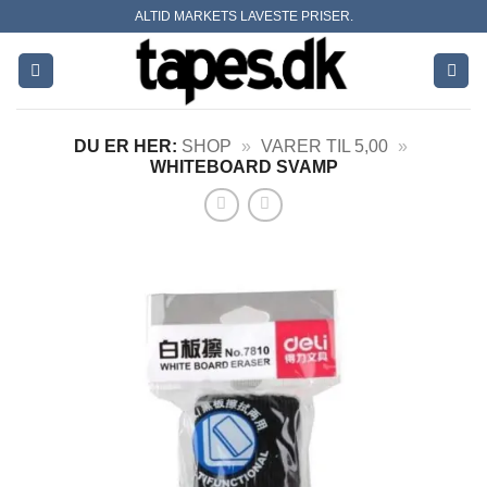
Skip
ALTID MARKETS LAVESTE PRISER.
to
content
DU ER HER:
SHOP
»
VARER TIL 5,00
»
WHITEBOARD SVAMP