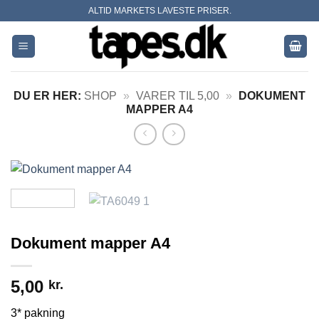
Skip
ALTID MARKETS LAVESTE PRISER.
to
content
DU ER HER:
SHOP
»
VARER TIL 5,00
»
DOKUMENT
MAPPER A4
Dokument mapper A4
5,00
kr.
3* pakning