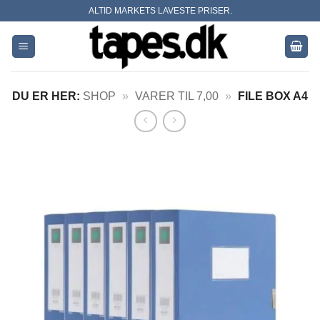
Skip
ALTID MARKETS LAVESTE PRISER.
to
content
DU ER HER:
SHOP
»
VARER TIL 7,00
»
FILE BOX A4