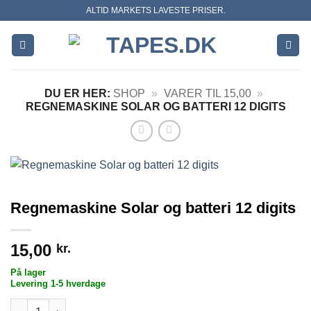
Skip
ALTID MARKETS LAVESTE PRISER.
to
content
DU ER HER:
SHOP
»
VARER TIL 15,00
»
REGNEMASKINE SOLAR OG BATTERI 12 DIGITS
Regnemaskine Solar og batteri 12 digits
15,00
kr.
På lager
Levering 1-5 hverdage
Regnemaskine Solar og batteri 12 digits antal